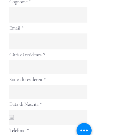
Cognome
Email
Città di residenza
Stato di residenza
r
Data di Nascita
*
e
q
u
i
r
Telefono
e