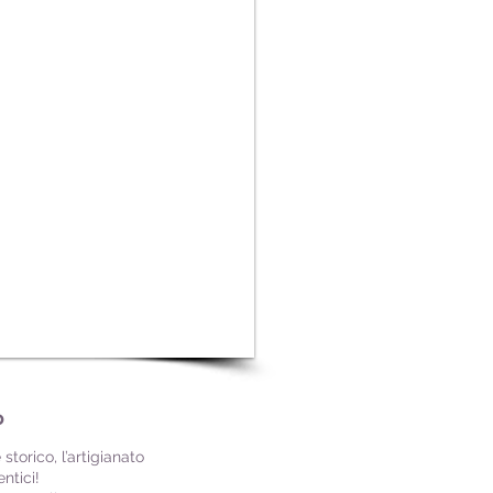
o
torico, l’artigianato
ntici!