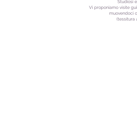
Studiosi e
Vi proponiamo visite gui
muovendoci o a
(tessitura