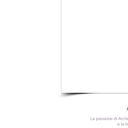
La passione di Archè
e le 