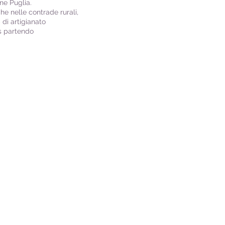
one Puglia.
he nelle contrade rurali,
di artigianato
ss partendo